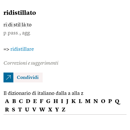
ridistillato
ri
|
di
|
stil
|
là
|
to
p.pass., agg.
=>
ridistillare
Correzioni e suggerimenti
Condividi
Il dizionario di italiano dalla a alla z
A
B
C
D
E
F
G
H
I
J
K
L
M
N
O
P
Q
R
S
T
U
V
W
X
Y
Z