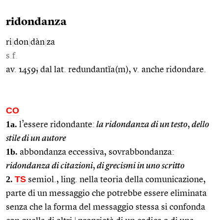
ridondanza
ri
|
don
|
dàn
|
za
s.f.
av. 1459; dal lat. redundantĭa(m), v. anche ridondare.
CO
1a.
l’essere ridondante:
la ridondanza di un testo
,
dello
stile di un autore
1b.
abbondanza eccessiva, sovrabbondanza:
ridondanza di citazioni
,
di grecismi in uno scritto
2.
TS
semiol., ling. nella teoria della comunicazione,
parte di un messaggio che potrebbe essere eliminata
senza che la forma del messaggio stessa si confonda