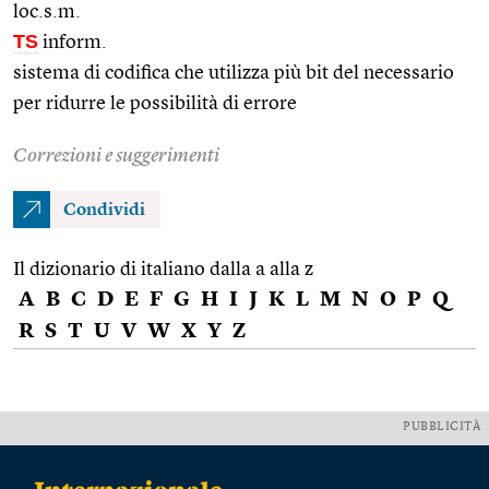
loc.s.m.
TS
inform.
sistema di codifica che utilizza più bit del necessario
per ridurre le possibilità di errore
Correzioni e suggerimenti
Condividi
Il dizionario di italiano dalla a alla z
A
B
C
D
E
F
G
H
I
J
K
L
M
N
O
P
Q
R
S
T
U
V
W
X
Y
Z
PUBBLICITÀ