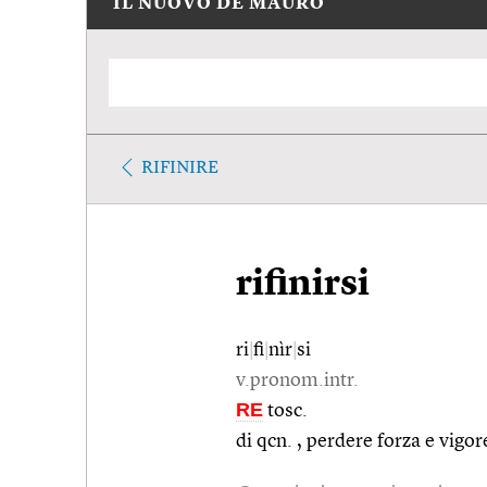
IL NUOVO DE MAURO
RIFINIRE
rifinirsi
ri
|
fi
|
nìr
|
si
v.pronom.intr.
RE
tosc.
di qcn. , perdere forza e vigore