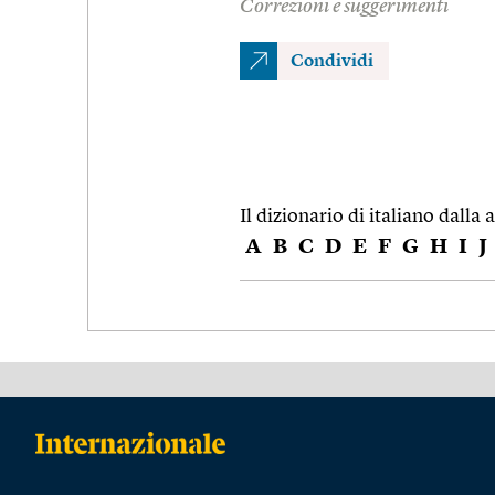
Correzioni e suggerimenti
Condividi
Il dizionario di italiano dalla a
A
B
C
D
E
F
G
H
I
J