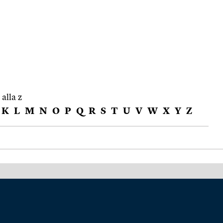
 alla z
K
L
M
N
O
P
Q
R
S
T
U
V
W
X
Y
Z