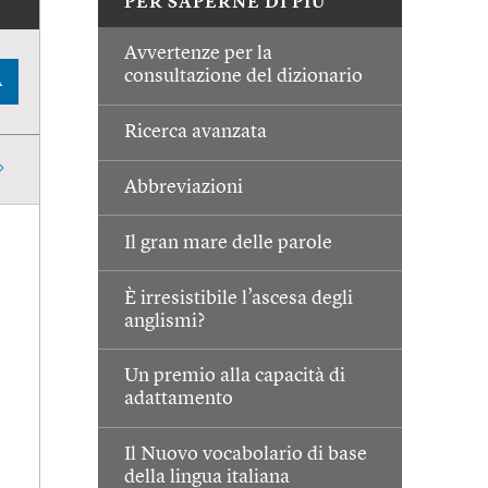
PER SAPERNE DI PIÙ
Avvertenze per la
consultazione del dizionario
A
Ricerca avanzata
Abbreviazioni
Il gran mare delle parole
È irresistibile l’ascesa degli
anglismi?
Un premio alla capacità di
adattamento
Il Nuovo vocabolario di base
della lingua italiana