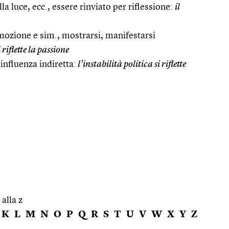
lla luce, ecc., essere rinviato per riflessione:
il
emozione e sim., mostrarsi, manifestarsi
 riflette la passione
’influenza indiretta:
l’instabilità politica si riflette
 alla z
K
L
M
N
O
P
Q
R
S
T
U
V
W
X
Y
Z