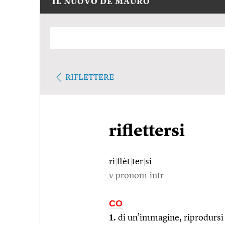
IL NUOVO DE MAURO
RIFLETTERE
riflettersi
ri
|
flèt
|
ter
|
si
v.pronom.intr.
CO
1.
di un’immagine, riprodursi 