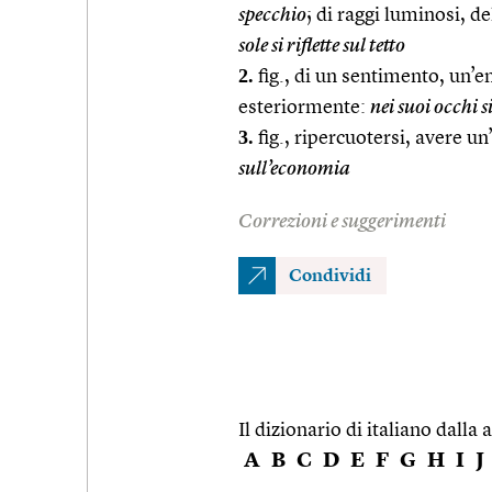
specchio
; di raggi luminosi, de
sole si riflette sul tetto
2.
fig., di un sentimento, un’
esteriormente:
nei suoi occhi si
3.
fig., ripercuotersi, avere un
sull’economia
Correzioni e suggerimenti
Condividi
Il dizionario di italiano dalla a
A
B
C
D
E
F
G
H
I
J