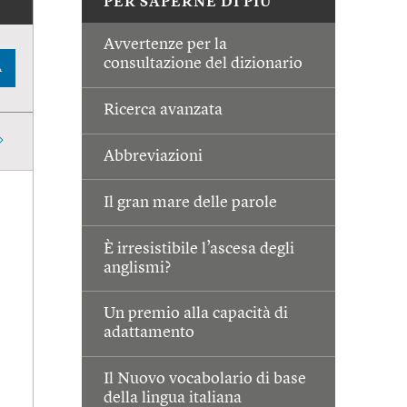
PER SAPERNE DI PIÙ
Avvertenze per la
consultazione del dizionario
A
Ricerca avanzata
Abbreviazioni
Il gran mare delle parole
È irresistibile l’ascesa degli
anglismi?
Un premio alla capacità di
adattamento
Il Nuovo vocabolario di base
della lingua italiana