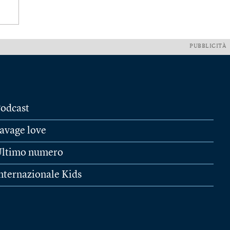
PUBBLICITÀ
odcast
avage love
ltimo numero
nternazionale Kids