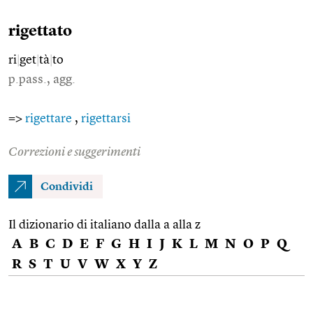
rigettato
ri
|
get
|
tà
|
to
p.pass., agg.
=>
rigettare
,
rigettarsi
Correzioni e suggerimenti
Condividi
Il dizionario di italiano dalla a alla z
A
B
C
D
E
F
G
H
I
J
K
L
M
N
O
P
Q
R
S
T
U
V
W
X
Y
Z