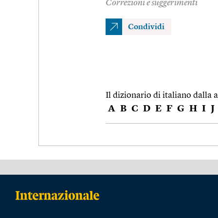
Correzioni e suggerimenti
Condividi
Il dizionario di italiano dalla a
A
B
C
D
E
F
G
H
I
J