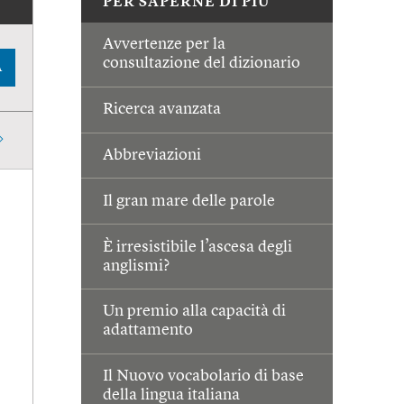
PER SAPERNE DI PIÙ
Avvertenze per la
consultazione del dizionario
A
Ricerca avanzata
Abbreviazioni
Il gran mare delle parole
È irresistibile l’ascesa degli
anglismi?
Un premio alla capacità di
adattamento
Il Nuovo vocabolario di base
della lingua italiana