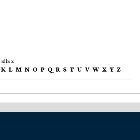
 alla z
K
L
M
N
O
P
Q
R
S
T
U
V
W
X
Y
Z