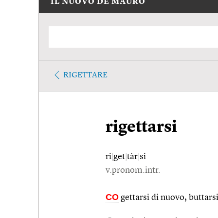
IL NUOVO DE MAURO
RIGETTARE
rigettarsi
ri
|
get
|
tàr
|
si
v.pronom.intr.
CO
gettarsi di nuovo, buttar