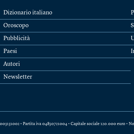
Dizionario italiano
P
Oroscopo
S
Pubblicità
U
Paesi
I
Autori
Newsletter
e 04003131002 • Partita iva 04850721004 • Capitale sociale 120.000 euro •
No