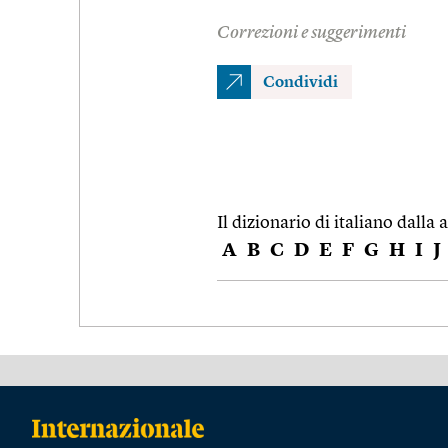
Correzioni e suggerimenti
Condividi
Il dizionario di italiano dalla a
A
B
C
D
E
F
G
H
I
J