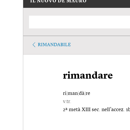
IL NUOVO DE MAURO
RIMANDABILE
rimandare
ri
|
man
|
dà
|
re
v.tr.
2ª metà XIII sec. nell'accez. 1