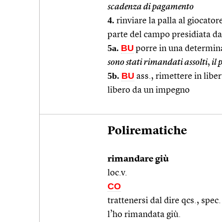
scadenza di pagamento
4.
rinviare la palla al giocator
parte del campo presidiata da
5a.
BU
porre in una determina
sono stati rimandati assolti
,
il 
5b.
BU
ass., rimettere in liber
libero da un impegno
Polirematiche
rimandare giù
loc.v.
CO
trattenersi dal dire qcs., spec
l’ho rimandata giù.