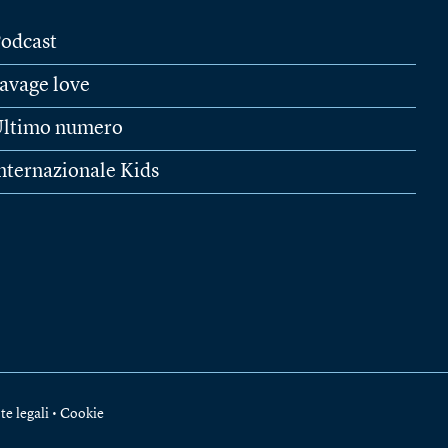
odcast
avage love
ltimo numero
nternazionale Kids
te legali
•
Cookie