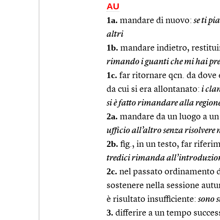
AU
1a.
mandare di nuovo:
se ti pi
altri
1b.
mandare indietro, restitui
rimando i guanti che mi hai pr
1c.
far ritornare qcn. da dove 
da cui si era allontanato:
i cla
si è fatto rimandare alla region
2a.
mandare da un luogo a un 
ufficio all’altro senza risolvere 
2b.
fig., in un testo, far rifer
tredici rimanda all’introduzio
2c.
nel passato ordinamento de
sostenere nella sessione autun
è risultato insufficiente:
sono s
3.
differire a un tempo succes