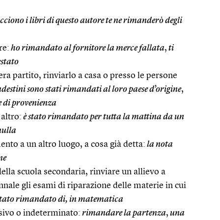
acciono i libri di questo autore te ne rimanderò degli
re:
ho rimandato al fornitore la merce fallata
,
ti
estato
era partito, rinviarlo a casa o presso le persone
ndestini sono stati rimandati al loro paese d’origine
,
e di provenienza
altro:
è stato rimandato per tutta la mattina da un
nulla
imento a un altro luogo, a cosa già detta:
la nota
ne
lla scuola secondaria, rinviare un allievo a
nale gli esami di riparazione delle materie in cui
tato rimandato di, in matematica
sivo o indeterminato:
rimandare la partenza
,
una