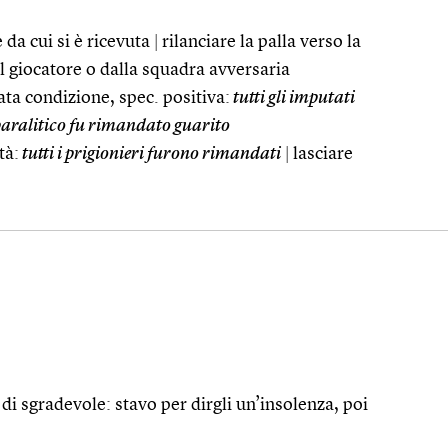
e da cui si è ricevuta
|
rilanciare la palla verso la
l giocatore o dalla squadra avversaria
ta condizione, spec. positiva:
tutti gli imputati
paralitico fu rimandato guarito
tà:
tutti i prigionieri furono rimandati
|
lasciare
. di sgradevole: stavo per dirgli un’insolenza, poi