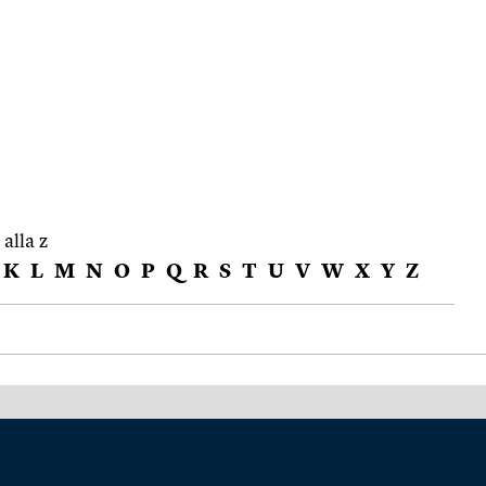
 alla z
K
L
M
N
O
P
Q
R
S
T
U
V
W
X
Y
Z