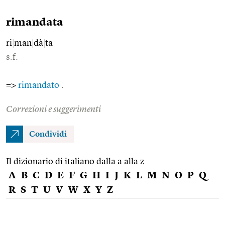
rimandata
ri
|
man
|
dà
|
ta
s.f.
=>
rimandato
.
Correzioni e suggerimenti
Condividi
Il dizionario di italiano dalla a alla z
A
B
C
D
E
F
G
H
I
J
K
L
M
N
O
P
Q
R
S
T
U
V
W
X
Y
Z