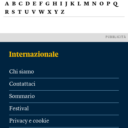
A
B
C
D
E
F
G
H
I
J
K
L
M
N
O
P
Q
R
S
T
U
V
W
X
Y
Z
PUBBLICITÀ
Chi siamo
Contattaci
Sommario
Festival
Privacy e cookie