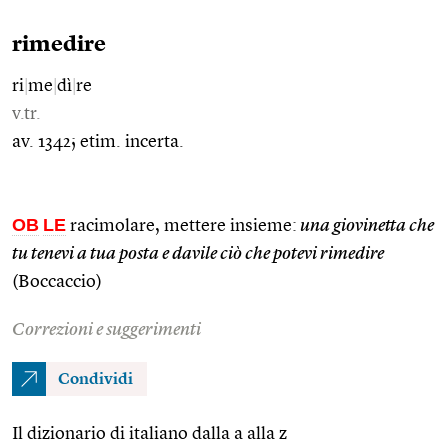
rimedire
ri
|
me
|
dì
|
re
v.tr.
av. 1342; etim. incerta.
OB
LE
racimolare, mettere insieme:
una giovinetta che
tu tenevi a tua posta e davile ciò che potevi rimedire
(Boccaccio)
Correzioni e suggerimenti
Condividi
Il dizionario di italiano dalla a alla z