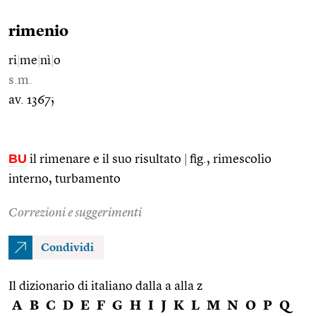
rimenio
ri
|
me
|
nì
|
o
s.m.
av. 1367;
BU
il rimenare e il suo risultato
|
fig., rimescolio
interno, turbamento
Correzioni e suggerimenti
Condividi
Il dizionario di italiano dalla a alla z
A
B
C
D
E
F
G
H
I
J
K
L
M
N
O
P
Q