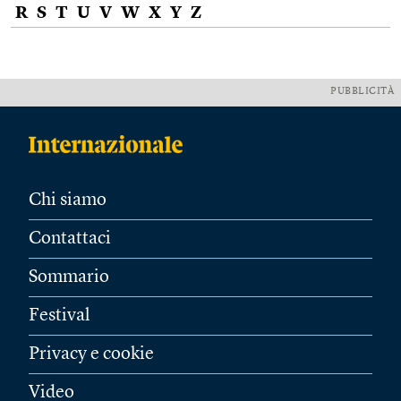
R
S
T
U
V
W
X
Y
Z
PUBBLICITÀ
Chi siamo
Contattaci
Sommario
Festival
Privacy e cookie
Video