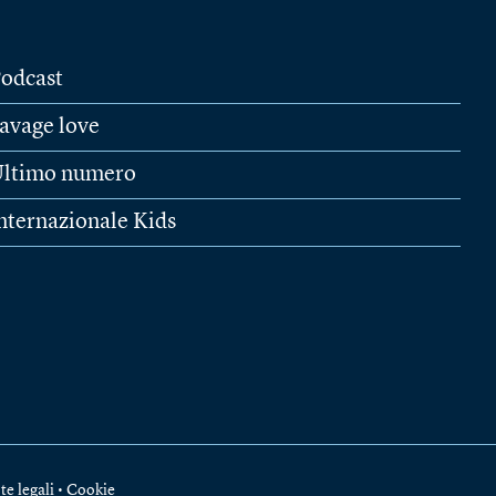
odcast
avage love
ltimo numero
nternazionale Kids
te legali
•
Cookie