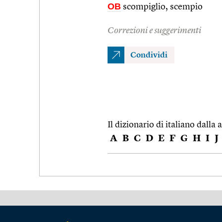
OB
scompiglio, scempio
Correzioni e suggerimenti
Condividi
Il dizionario di italiano dalla a
A
B
C
D
E
F
G
H
I
J