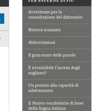
PER SAPERNE DI PIÙ
Avvertenze per la
consultazione del dizionario
A
Ricerca avanzata
Abbreviazioni
Il gran mare delle parole
È irresistibile l’ascesa degli
anglismi?
Un premio alla capacità di
adattamento
Il Nuovo vocabolario di base
della lingua italiana