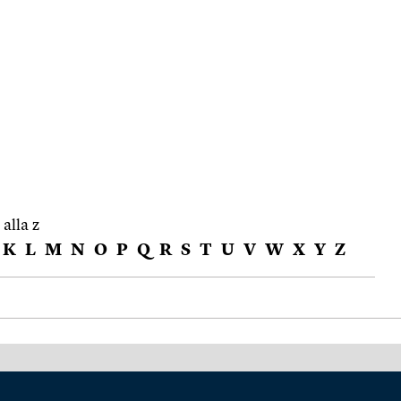
 alla z
K
L
M
N
O
P
Q
R
S
T
U
V
W
X
Y
Z