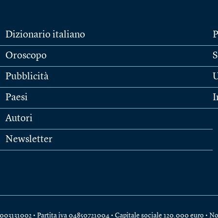
Dizionario italiano
P
Oroscopo
S
Pubblicità
U
Paesi
I
Autori
Newsletter
e 04003131002 • Partita iva 04850721004 • Capitale sociale 120.000 euro •
No