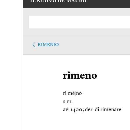
IL NUOVO DE MAURO
RIMENIO
rimeno
ri
|
mé
|
no
s.m.
av. 1400; der. di rimenare.