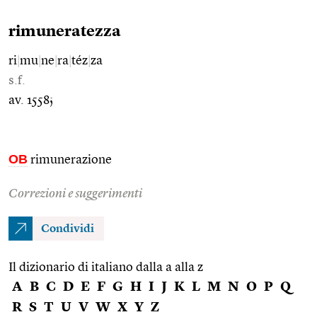
rimuneratezza
ri
|
mu
|
ne
|
ra
|
téz
|
za
s.f.
av. 1558;
OB
rimunerazione
Correzioni e suggerimenti
Condividi
Il dizionario di italiano dalla a alla z
A
B
C
D
E
F
G
H
I
J
K
L
M
N
O
P
Q
R
S
T
U
V
W
X
Y
Z