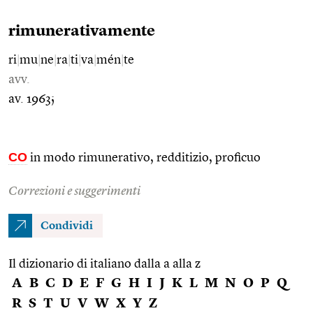
rimunerativamente
ri
|
mu
|
ne
|
ra
|
ti
|
va
|
mén
|
te
avv.
av. 1963;
CO
in modo rimunerativo, redditizio, proficuo
Correzioni e suggerimenti
Condividi
Il dizionario di italiano dalla a alla z
A
B
C
D
E
F
G
H
I
J
K
L
M
N
O
P
Q
R
S
T
U
V
W
X
Y
Z