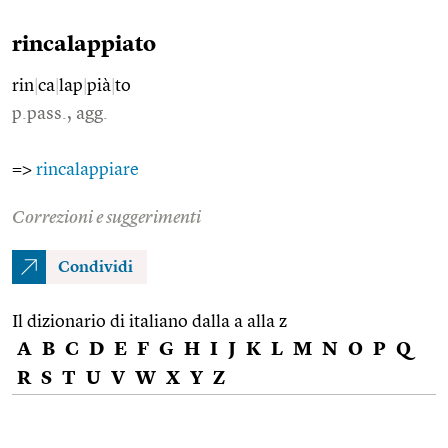
rincalappiato
rin
|
ca
|
lap
|
pià
|
to
p.pass., agg.
=>
rincalappiare
Correzioni e suggerimenti
Condividi
Il dizionario di italiano dalla a alla z
A
B
C
D
E
F
G
H
I
J
K
L
M
N
O
P
Q
R
S
T
U
V
W
X
Y
Z