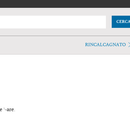
CERC
RINCALCAGNATO
1
 e
-are.