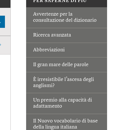
PER SAPERNE DI PIÙ
Avvertenze per la
consultazione del dizionario
A
Ricerca avanzata
Abbreviazioni
Il gran mare delle parole
È irresistibile l’ascesa degli
anglismi?
Un premio alla capacità di
adattamento
Il Nuovo vocabolario di base
della lingua italiana