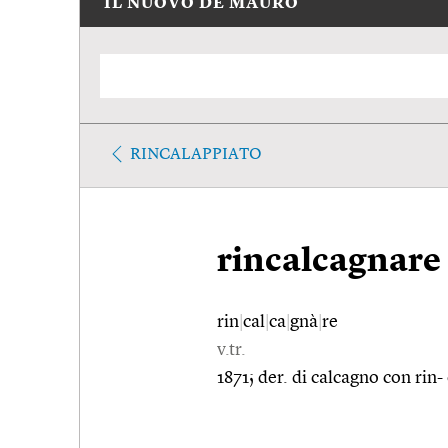
IL NUOVO DE MAURO
RINCALAPPIATO
rincalcagnare
rin
|
cal
|
ca
|
gnà
|
re
v.tr.
1871; der. di calcagno con rin-