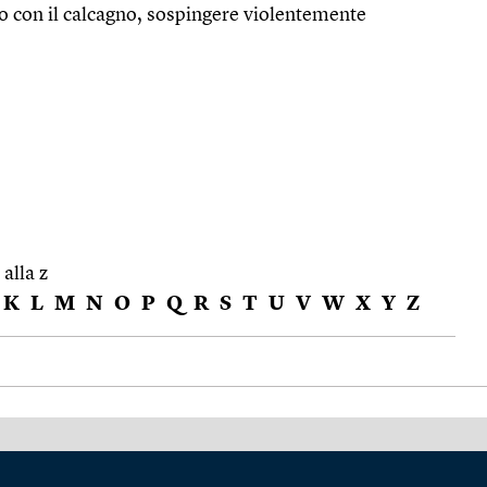
 con il calcagno, sospingere violentemente
 alla z
K
L
M
N
O
P
Q
R
S
T
U
V
W
X
Y
Z