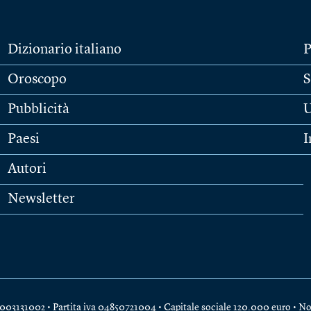
Dizionario italiano
P
Oroscopo
S
Pubblicità
U
Paesi
I
Autori
Newsletter
e 04003131002 • Partita iva 04850721004 • Capitale sociale 120.000 euro •
No