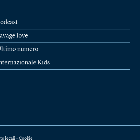
odcast
avage love
ltimo numero
nternazionale Kids
te legali
•
Cookie