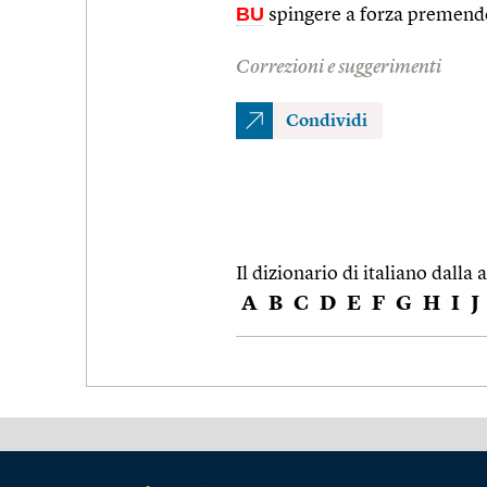
BU
spingere a forza premendo
Correzioni e suggerimenti
Condividi
Il dizionario di italiano dalla a
A
B
C
D
E
F
G
H
I
J