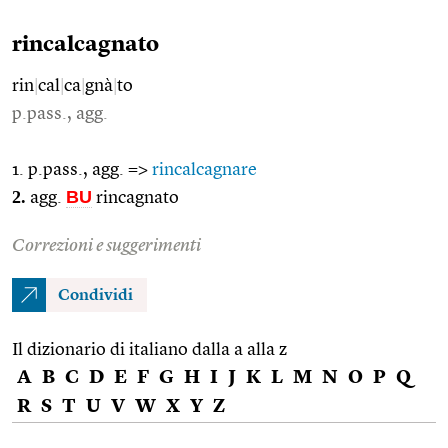
rincalcagnato
rin
|
cal
|
ca
|
gnà
|
to
p.pass., agg.
1. p.pass., agg. =>
rincalcagnare
2.
BU
agg.
rincagnato
Correzioni e suggerimenti
Condividi
Il dizionario di italiano dalla a alla z
A
B
C
D
E
F
G
H
I
J
K
L
M
N
O
P
Q
R
S
T
U
V
W
X
Y
Z