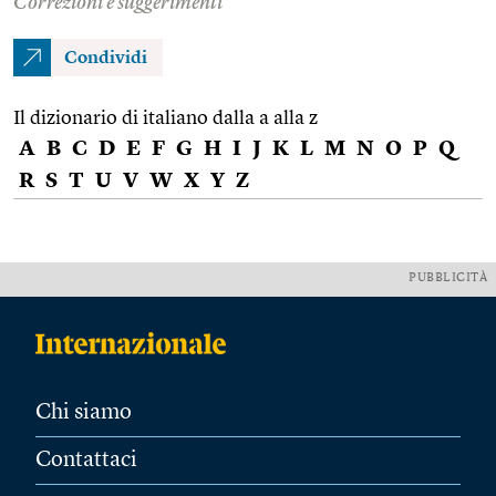
Correzioni e suggerimenti
Condividi
Il dizionario di italiano dalla a alla z
A
B
C
D
E
F
G
H
I
J
K
L
M
N
O
P
Q
R
S
T
U
V
W
X
Y
Z
PUBBLICITÀ
Chi siamo
Contattaci