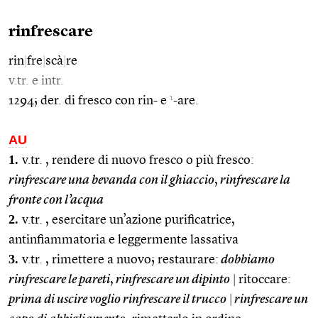
rinfrescare
rin
|
fre
|
scà
|
re
v.tr. e intr.
1
1294; der. di fresco con rin- e
-are.
AU
1.
v.tr. , rendere di nuovo fresco o più fresco:
rinfrescare una bevanda con il ghiaccio
,
rinfrescare la
fronte con l’acqua
2.
v.tr. , esercitare un’azione purificatrice,
antinfiammatoria e leggermente lassativa
3.
v.tr. , rimettere a nuovo; restaurare:
dobbiamo
rinfrescare le pareti
,
rinfrescare un dipinto
|
ritoccare:
prima di uscire voglio rinfrescare il trucco
|
rinfrescare un