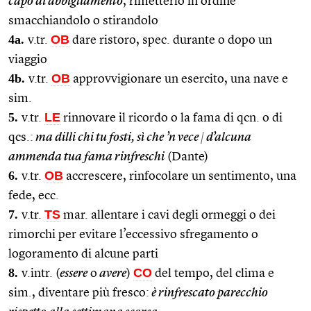
capo di abbigliamento
, rimetterlo in ordine
smacchiandolo o stirandolo
4a.
OB
v.tr.
dare ristoro, spec. durante o dopo un
viaggio
4b.
OB
v.tr.
approvvigionare un esercito, una nave e
sim.
5.
LE
v.tr.
rinnovare il ricordo o la fama di qcn. o di
qcs.:
ma dilli chi tu fosti, sì che ’n vece
|
d’alcuna
ammenda tua fama rinfreschi
(Dante)
6.
OB
v.tr.
accrescere, rinfocolare un sentimento, una
fede, ecc.
7.
TS
v.tr.
mar. allentare i cavi degli ormeggi o dei
rimorchi per evitare l’eccessivo sfregamento o
logoramento di alcune parti
8.
CO
v.intr. (
essere
o
avere
)
del tempo, del clima e
sim., diventare più fresco:
è rinfrescato parecchio