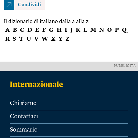
Condividi
Il dizionario di italiano dalla a alla z
A
B
C
D
E
F
G
H
I
J
K
L
M
N
O
P
Q
R
S
T
U
V
W
X
Y
Z
PUBBLICITÀ
Chi siamo
Contattaci
Sommario