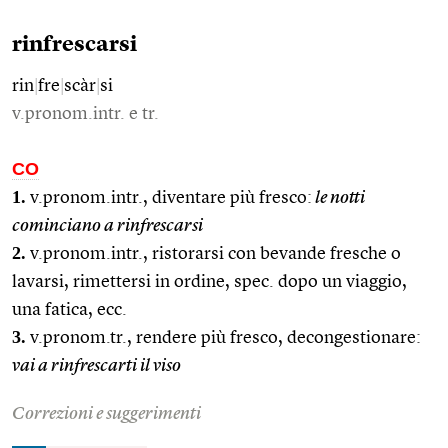
rinfrescarsi
rin
|
fre
|
scàr
|
si
v.pronom.intr. e tr.
CO
1.
v.pronom.intr., diventare più fresco:
le notti
cominciano a rinfrescarsi
2.
v.pronom.intr., ristorarsi con bevande fresche o
lavarsi, rimettersi in ordine, spec. dopo un viaggio,
una fatica, ecc.
3.
v.pronom.tr., rendere più fresco, decongestionare:
vai a rinfrescarti il viso
Correzioni e suggerimenti