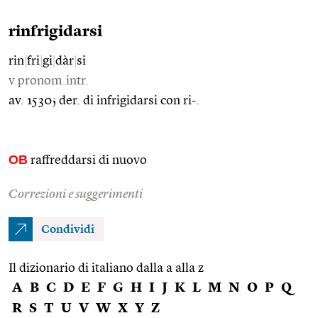
rinfrigidarsi
rin
|
fri
|
gi
|
dàr
|
si
v.pronom.intr.
av. 1530; der. di infrigidarsi con ri-.
OB
raffreddarsi di nuovo
Correzioni e suggerimenti
Condividi
Il dizionario di italiano dalla a alla z
A
B
C
D
E
F
G
H
I
J
K
L
M
N
O
P
Q
R
S
T
U
V
W
X
Y
Z