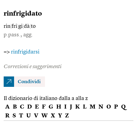
rinfrigidato
rin
|
fri
|
gi
|
dà
|
to
p.pass., agg.
=>
rinfrigidarsi
Correzioni e suggerimenti
Condividi
Il dizionario di italiano dalla a alla z
A
B
C
D
E
F
G
H
I
J
K
L
M
N
O
P
Q
R
S
T
U
V
W
X
Y
Z