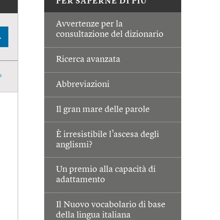
PER SAPERNE DI PIÙ
Avvertenze per la
consultazione del dizionario
A
Ricerca avanzata
Abbreviazioni
Il gran mare delle parole
È irresistibile l’ascesa degli
anglismi?
Un premio alla capacità di
adattamento
Il Nuovo vocabolario di base
della lingua italiana