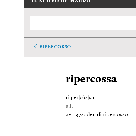
IL NUOVO DE MAURO
RIPERCORSO
ripercossa
ri
|
per
|
còs
|
sa
s.f.
av. 1374; der. di ripercosso.