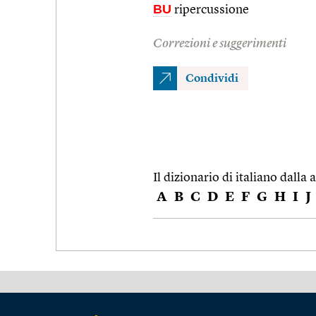
BU
ripercussione
Correzioni e suggerimenti
Condividi
Il dizionario di italiano dalla a
A
B
C
D
E
F
G
H
I
J