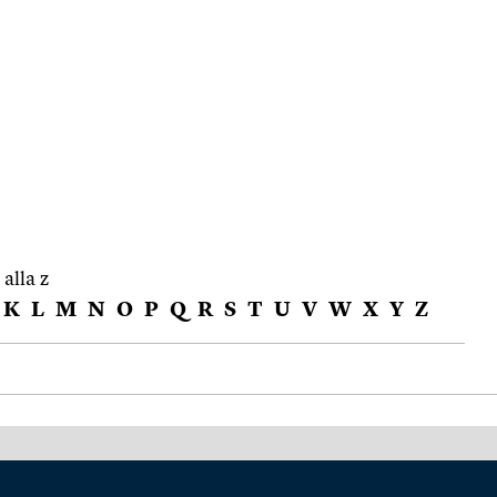
 alla z
K
L
M
N
O
P
Q
R
S
T
U
V
W
X
Y
Z