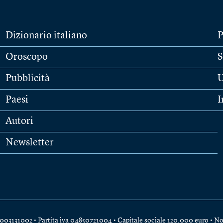
Dizionario italiano
P
Oroscopo
S
Pubblicità
U
Paesi
I
Autori
Newsletter
e 04003131002 • Partita iva 04850721004 • Capitale sociale 120.000 euro •
No