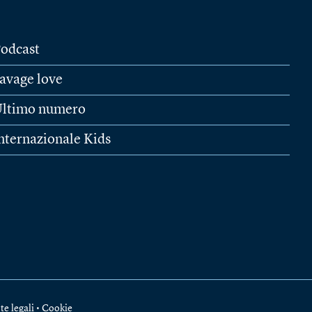
odcast
avage love
ltimo numero
nternazionale Kids
te legali
•
Cookie