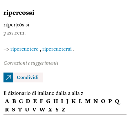
ripercossi
ri
|
per
|
còs
|
si
pass.rem.
=>
ripercuotere
,
ripercuotersi
.
Correzioni e suggerimenti
Condividi
Il dizionario di italiano dalla a alla z
A
B
C
D
E
F
G
H
I
J
K
L
M
N
O
P
Q
R
S
T
U
V
W
X
Y
Z