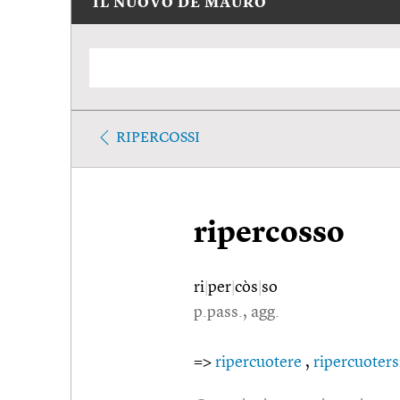
IL NUOVO DE MAURO
RIPERCOSSI
ripercosso
ri
|
per
|
còs
|
so
p.pass., agg.
=>
ripercuotere
,
ripercuoters