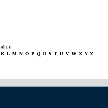
 alla z
K
L
M
N
O
P
Q
R
S
T
U
V
W
X
Y
Z