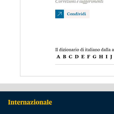
Correzioni e suggerimenti
Condividi
Il dizionario di italiano dalla a
A
B
C
D
E
F
G
H
I
J