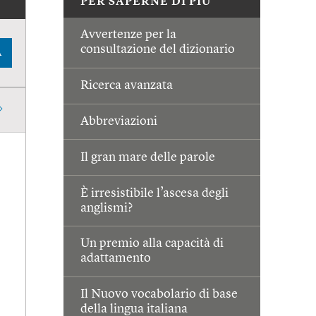
PER SAPERNE DI PIÙ
Avvertenze per la
consultazione del dizionario
A
Ricerca avanzata
Abbreviazioni
Il gran mare delle parole
È irresistibile l’ascesa degli
anglismi?
Un premio alla capacità di
adattamento
Il Nuovo vocabolario di base
della lingua italiana