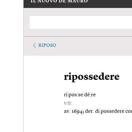
IL NUOVO DE MAURO
RIPOSO
ripossedere
ri
|
pos
|
se
|
dé
|
re
v.tr.
av. 1694; der. di possedere con