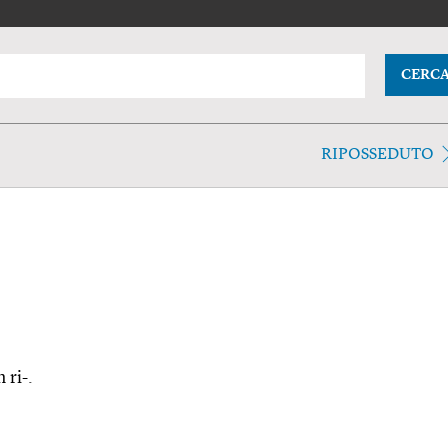
CERC
RIPOSSEDUTO
 ri-.