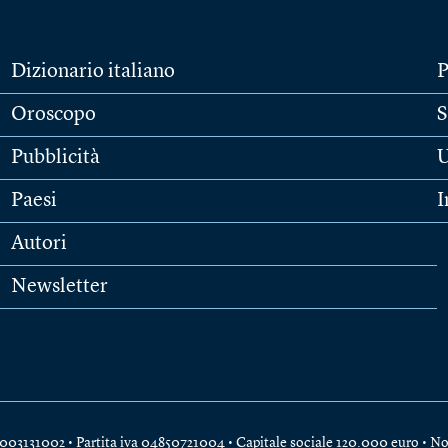
Dizionario italiano
P
Oroscopo
S
Pubblicità
U
Paesi
I
Autori
Newsletter
e 04003131002 • Partita iva 04850721004 • Capitale sociale 120.000 euro •
No