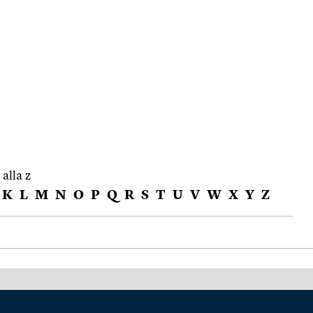
 alla z
K
L
M
N
O
P
Q
R
S
T
U
V
W
X
Y
Z