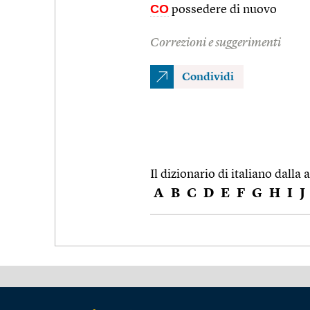
CO
possedere di nuovo
Correzioni e suggerimenti
Condividi
Il dizionario di italiano dalla a
A
B
C
D
E
F
G
H
I
J