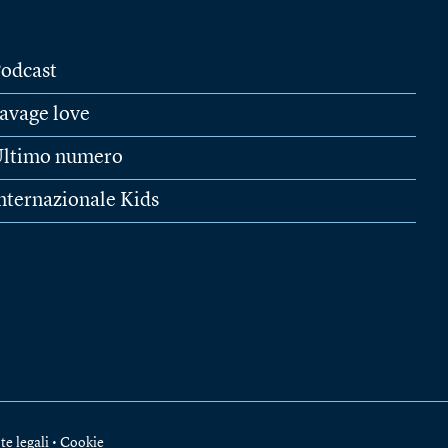
odcast
avage love
ltimo numero
nternazionale Kids
te legali
•
Cookie