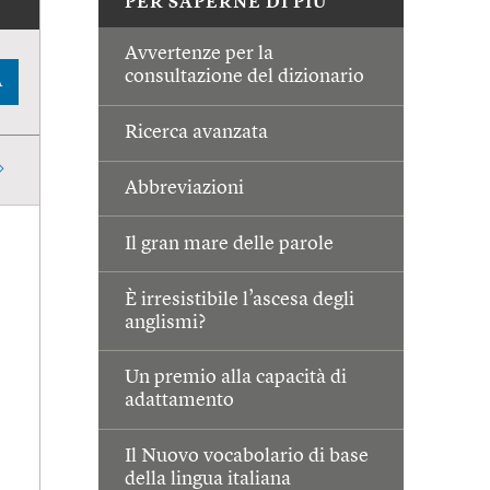
PER SAPERNE DI PIÙ
Avvertenze per la
consultazione del dizionario
A
Ricerca avanzata
Abbreviazioni
Il gran mare delle parole
È irresistibile l’ascesa degli
anglismi?
Un premio alla capacità di
adattamento
Il Nuovo vocabolario di base
della lingua italiana