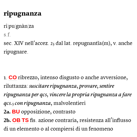
ripugnanza
ri
|
pu
|
gnàn
|
za
s.f.
sec. XIV nell'accez. 2; dal lat. repugnantĭa(m), v. anche
ripugnare.
CO
1.
ribrezzo, intenso disgusto o anche avversione,
riluttanza:
suscitare ripugnanza
,
provare
,
sentire
ripugnanza per qcs
,
vincere la propria ripugnanza a fare
qcs.
;
con ripugnanza
, malvolentieri
2a.
BU
opposizione, contrasto
2b.
OB
TS
fis. azione contraria, resistenza all’influsso
di un elemento o al compiersi di un fenomeno