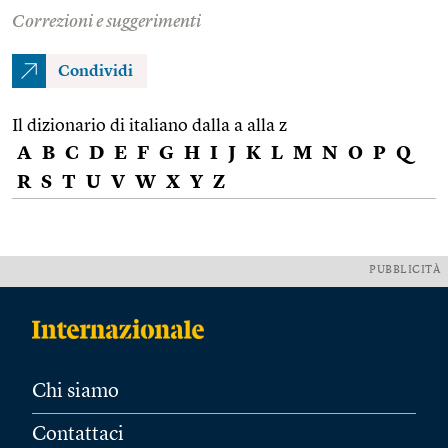
Correzioni e suggerimenti
Condividi
Il dizionario di italiano dalla a alla z
A
B
C
D
E
F
G
H
I
J
K
L
M
N
O
P
Q
R
S
T
U
V
W
X
Y
Z
PUBBLICITÀ
Chi siamo
Contattaci