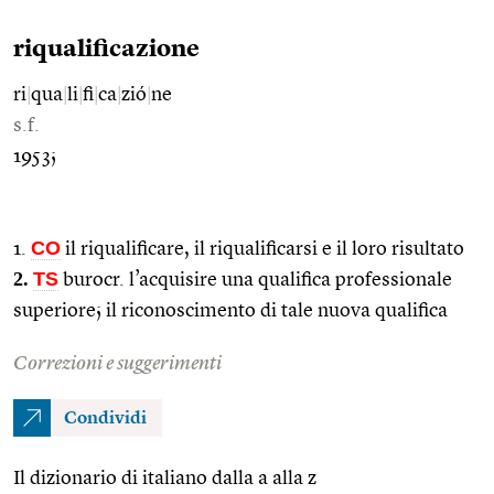
riqualificazione
ri
|
qua
|
li
|
fi
|
ca
|
zió
|
ne
s.f.
1953;
CO
1.
il riqualificare, il riqualificarsi e il loro risultato
2.
TS
burocr. l’acquisire una qualifica professionale
superiore; il riconoscimento di tale nuova qualifica
Correzioni e suggerimenti
Condividi
Il dizionario di italiano dalla a alla z