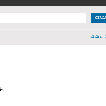
CERC
RIRESI
i-.