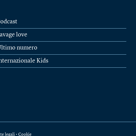
odcast
avage love
ltimo numero
nternazionale Kids
te legali
•
Cookie