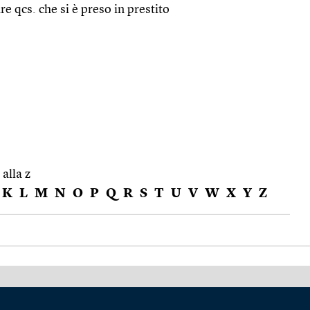
re qcs. che si è preso in prestito
 alla z
K
L
M
N
O
P
Q
R
S
T
U
V
W
X
Y
Z