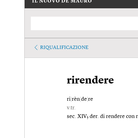
IL NUOVO DE MAURO
RIQUALIFICAZIONE
rirendere
ri
|
rèn
|
de
|
re
v.tr.
sec. XIV; der. di rendere con r