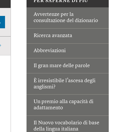
PER SAPERNE DI PIÙ
Avvertenze per la
consultazione del dizionario
A
Ricerca avanzata
Abbreviazioni
Il gran mare delle parole
È irresistibile l’ascesa degli
anglismi?
Un premio alla capacità di
adattamento
Il Nuovo vocabolario di base
della lingua italiana