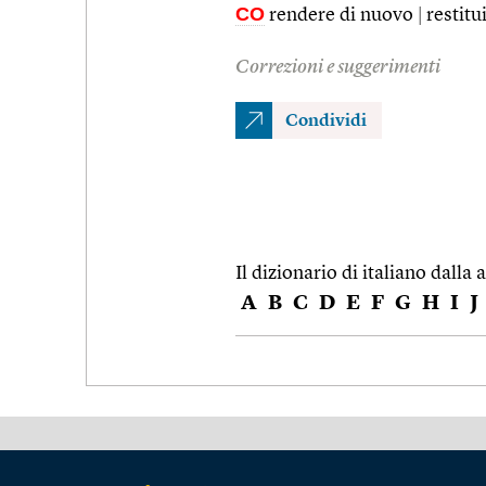
CO
rendere di nuovo
|
restitui
Correzioni e suggerimenti
Condividi
Il dizionario di italiano dalla a
A
B
C
D
E
F
G
H
I
J