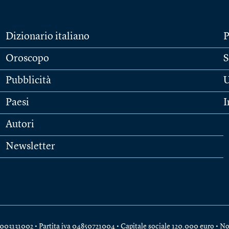
Dizionario italiano
P
Oroscopo
S
Pubblicità
U
Paesi
I
Autori
Newsletter
e 04003131002 • Partita iva 04850721004 • Capitale sociale 120.000 euro •
No