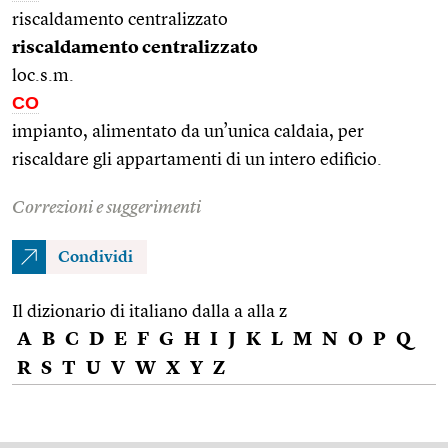
riscaldamento centralizzato
riscaldamento centralizzato
loc.s.m.
CO
impianto, alimentato da un’unica caldaia, per
riscaldare gli appartamenti di un intero edificio.
Correzioni e suggerimenti
Condividi
Il dizionario di italiano dalla a alla z
A
B
C
D
E
F
G
H
I
J
K
L
M
N
O
P
Q
R
S
T
U
V
W
X
Y
Z