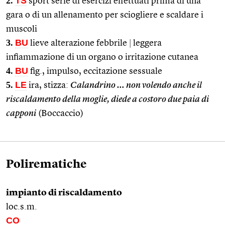
2.
TS
sport serie di esercizi effettuati prima di una
gara o di un allenamento per sciogliere e scaldare i
muscoli
3.
BU
lieve alterazione febbrile
|
leggera
infiammazione di un organo o irritazione cutanea
4.
BU
fig., impulso, eccitazione sessuale
5.
LE
ira, stizza:
Calandrino … non volendo anche il
riscaldamento della moglie, diede a costoro due paia di
capponi
(Boccaccio)
Polirematiche
impianto di riscaldamento
loc.s.m.
CO