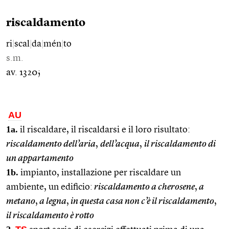
riscaldamento
ri
|
scal
|
da
|
mén
|
to
s.m.
av. 1320;
AU
1a.
il riscaldare, il riscaldarsi e il loro risultato:
riscaldamento dell’aria
,
dell’acqua
,
il riscaldamento di
un appartamento
1b.
impianto, installazione per riscaldare un
ambiente, un edificio:
riscaldamento a cherosene
,
a
metano
,
a legna
,
in questa casa non c’è il riscaldamento
,
il riscaldamento è rotto