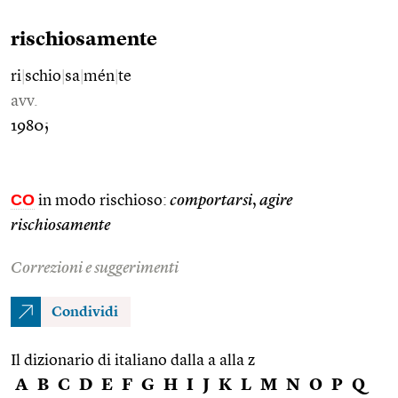
rischiosamente
ri
|
schio
|
sa
|
mén
|
te
avv.
1980;
CO
in modo rischioso:
comportarsi
,
agire
rischiosamente
Correzioni e suggerimenti
Condividi
Il dizionario di italiano dalla a alla z
A
B
C
D
E
F
G
H
I
J
K
L
M
N
O
P
Q