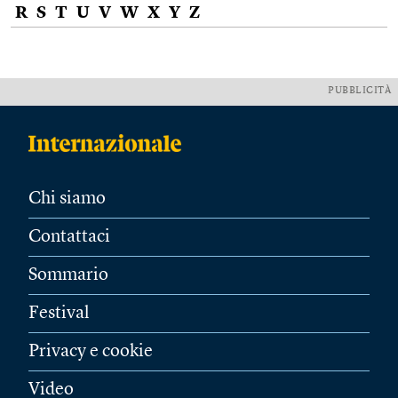
R
S
T
U
V
W
X
Y
Z
PUBBLICITÀ
Chi siamo
Contattaci
Sommario
Festival
Privacy e cookie
Video