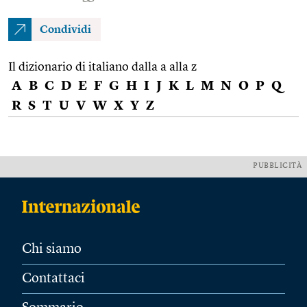
Condividi
Il dizionario di italiano dalla a alla z
A
B
C
D
E
F
G
H
I
J
K
L
M
N
O
P
Q
R
S
T
U
V
W
X
Y
Z
PUBBLICITÀ
Chi siamo
Contattaci