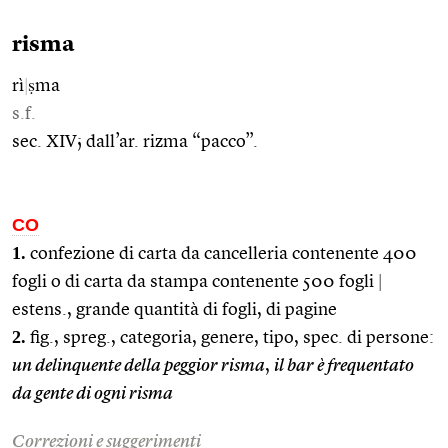
risma
rì
|
ṣma
s.f.
sec. XIV; dall’ar. rizma “pacco”.
CO
1.
confezione di carta da cancelleria contenente 400
fogli o di carta da stampa contenente 500 fogli
|
estens., grande quantità di fogli, di pagine
2.
fig., spreg., categoria, genere, tipo, spec. di persone:
un delinquente della peggior risma
,
il bar è frequentato
da gente di ogni risma
Correzioni e suggerimenti