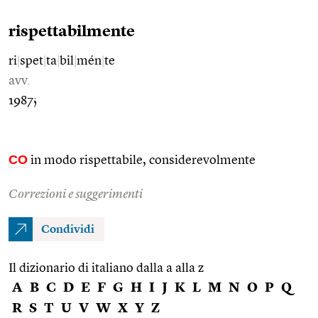
rispettabilmente
ri
|
spet
|
ta
|
bil
|
mén
|
te
avv.
1987;
CO
in modo rispettabile, considerevolmente
Correzioni e suggerimenti
Condividi
Il dizionario di italiano dalla a alla z
A
B
C
D
E
F
G
H
I
J
K
L
M
N
O
P
Q
R
S
T
U
V
W
X
Y
Z