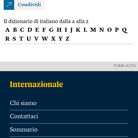
Condividi
Il dizionario di italiano dalla a alla z
A
B
C
D
E
F
G
H
I
J
K
L
M
N
O
P
Q
R
S
T
U
V
W
X
Y
Z
PUBBLICITÀ
Chi siamo
Contattaci
Sommario