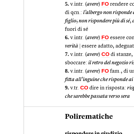
5.
FO
v.intr. (
avere
)
rendere con
di qcn.:
l’albergo non risponde d
figlio
;
non rispondere più di sé
,
d
fuori di sé
6.
FO
v.intr. (
avere
)
essere co
verità
|
essere adatto, adeguat
7.
CO
v.intr. (
avere
)
di stanze, 
sboccare:
il retro del negozio r
8.
FO
v.intr. (
avere
)
fam., di un
fitta all’inguine che risponde ai
9.
CO
v.tr.
dire in risposta:
ris
che sarebbe passata verso sera
Polirematiche
rispondere in giudizio