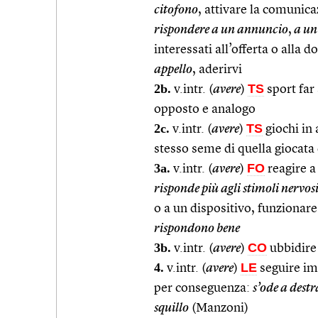
citofono
, attivare la comunica
rispondere a un annuncio
,
a un
interessati all’offerta o alla
appello
, aderirvi
2b.
TS
v.intr. (
avere
)
sport far 
opposto e analogo
2c.
TS
v.intr. (
avere
)
giochi in 
stesso seme di quella giocata 
3a.
FO
v.intr. (
avere
)
reagire a
risponde più agli stimoli nervos
o a un dispositivo, funzionare
rispondono bene
3b.
CO
v.intr. (
avere
)
ubbidire
4.
LE
v.intr. (
avere
)
seguire im
per conseguenza:
s’ode a dest
squillo
(Manzoni)