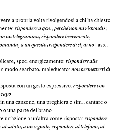
rivere a propria volta rivolgendosi a chi ha chiesto
amente:
rispondere a qcn.
,
perché non mi rispondi?
;
on un telegramma
;
rispondere brevemente
,
 domanda
,
a un quesito
;
rispondere di sì
,
di no
|
ass.:
eplicare, spec. energicamente:
rispondere alle
 in modo sgarbato, maleducato:
non permetterti di
risposta con un gesto espressivo:
rispondere con
 capo
. in una canzone, una preghiera e sim., cantare o
llo o una parte del brano
re un’azione a un’altra come risposta:
rispondere
 al saluto
,
a un segnale
;
rispondere al telefono
,
al