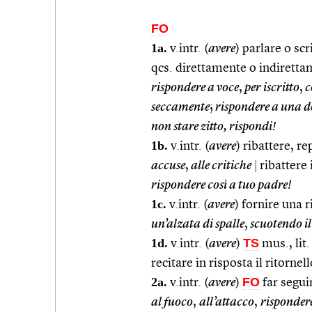
FO
1a.
v.intr. (
avere
) parlare o sc
qcs. direttamente o indirett
rispondere a voce
,
per iscritto
,
c
seccamente
;
rispondere a una
non stare zitto, rispondi!
1b.
v.intr. (
avere
) ribattere, r
accuse
,
alle critiche
|
ribattere
rispondere così a tuo padre!
1c.
v.intr. (
avere
) fornire una 
un’alzata di spalle
,
scuotendo il
1d.
TS
v.intr. (
avere
)
mus., lit
recitare in risposta il ritorne
2a.
FO
v.intr. (
avere
)
far segui
al fuoco
,
all’attacco
,
rispondere