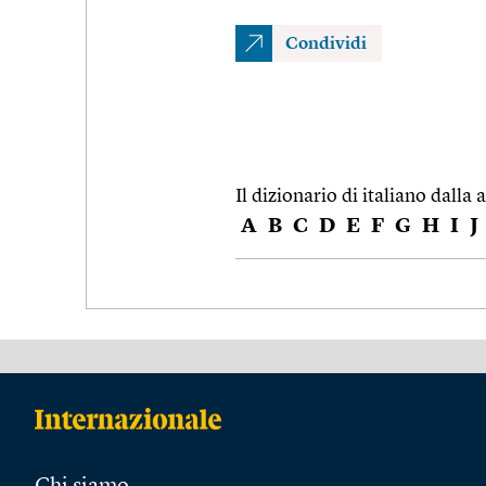
Condividi
Il dizionario di italiano dalla a
A
B
C
D
E
F
G
H
I
J