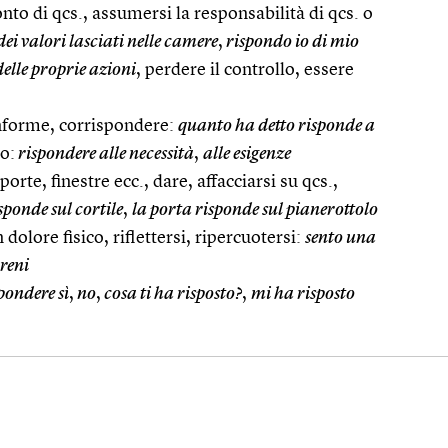
to di qcs., assumersi la responsabilità di qcs. o
ei valori lasciati nelle camere
,
rispondo io di mio
elle proprie azioni
, perdere il controllo, essere
nforme, corrispondere:
quanto ha detto risponde a
o:
rispondere alle necessità
,
alle esigenze
porte, finestre ecc., dare, affacciarsi su qcs.,
isponde sul cortile
,
la porta risponde sul pianerottolo
 dolore fisico, riflettersi, ripercuotersi:
sento una
 reni
pondere sì
,
no
,
cosa ti ha risposto?
,
mi ha risposto