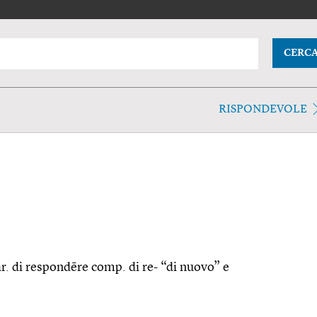
CERC
RISPONDEVOLE
ar. di respondēre comp. di re- “di nuovo” e