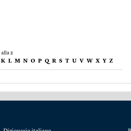
 alla z
K
L
M
N
O
P
Q
R
S
T
U
V
W
X
Y
Z