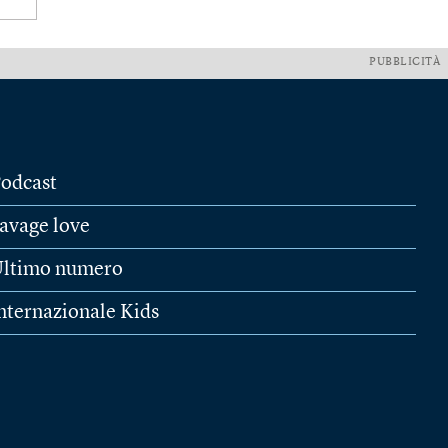
PUBBLICITÀ
odcast
avage love
ltimo numero
nternazionale Kids