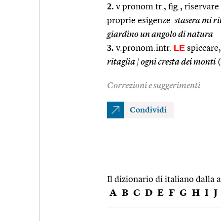
2.
v.pronom.tr., fig., riservare
proprie esigenze:
stasera mi ri
giardino un angolo di natura
3.
LE
v.pronom.intr.
spiccare,
ritaglia
|
ogni cresta dei monti
(
Correzioni e suggerimenti
Condividi
Il dizionario di italiano dalla a
A
B
C
D
E
F
G
H
I
J