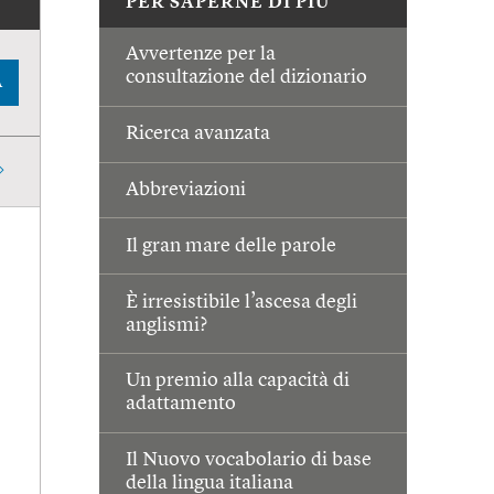
PER SAPERNE DI PIÙ
Avvertenze per la
consultazione del dizionario
A
Ricerca avanzata
Abbreviazioni
Il gran mare delle parole
È irresistibile l’ascesa degli
anglismi?
Un premio alla capacità di
adattamento
Il Nuovo vocabolario di base
della lingua italiana