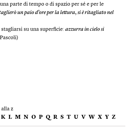
 una parte di tempo o di spazio per sé e per le
taglierò un paio d’ore per la lettura
,
si è ritagliato nel
 stagliarsi su una superficie:
azzurra in cielo si
Pascoli)
 alla z
K
L
M
N
O
P
Q
R
S
T
U
V
W
X
Y
Z