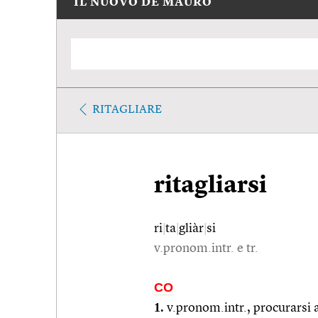
IL NUOVO DE MAURO
RITAGLIARE
ritagliarsi
ri
|
ta
|
gliàr
|
si
v.pronom.intr. e tr.
CO
1.
v.pronom.intr., procurarsi 