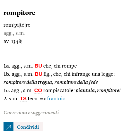
rompitore
rom
|
pi
|
tó
|
re
agg., s.m.
av. 1348;
1a.
BU
agg., s.m.
che, chi rompe
1b.
BU
agg., s.m.
fig., che, chi infrange una legge:
rompitore della tregua
,
rompitore della fede
1c.
CO
agg., s.m.
rompiscatole:
piantala, rompitore!
2.
TS
s.m.
tecn. =>
frantoio
Correzioni e suggerimenti
Condividi