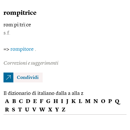
rompitrice
rom
|
pi
|
trì
|
ce
s.f.
=>
rompitore
.
Correzioni e suggerimenti
Condividi
Il dizionario di italiano dalla a alla z
A
B
C
D
E
F
G
H
I
J
K
L
M
N
O
P
Q
R
S
T
U
V
W
X
Y
Z