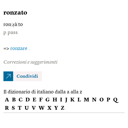
ronzato
ron
|
ẓà
|
to
p.pass.
=>
ronzare
.
Correzioni e suggerimenti
Condividi
Il dizionario di italiano dalla a alla z
A
B
C
D
E
F
G
H
I
J
K
L
M
N
O
P
Q
R
S
T
U
V
W
X
Y
Z