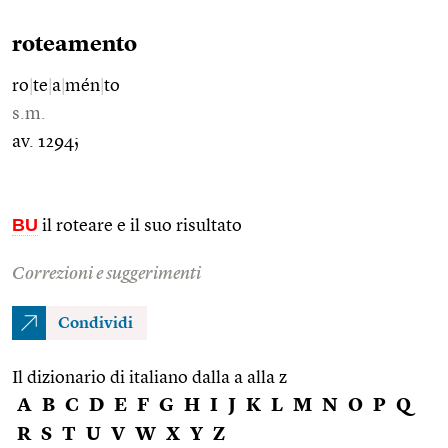
roteamento
ro
|
te
|
a
|
mén
|
to
s.m.
av. 1294;
BU
il roteare e il suo risultato
Correzioni e suggerimenti
Condividi
Il dizionario di italiano dalla a alla z
A
B
C
D
E
F
G
H
I
J
K
L
M
N
O
P
Q
R
S
T
U
V
W
X
Y
Z