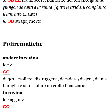
5.
OB
LE
frana, scoscendimento del terreno:
quando
giungon davanti a la ruina,
|
quivi le strida, il compianto,
il lamento
(Dante)
6.
OB
strage, morte
Polirematiche
andare in rovina
loc.v.
CO
di qcs., crollare, distruggersi, decadere; di qcn., di una
famiglia e sim., subire un crollo finanziario
in rovina
loc.agg.inv.
CO