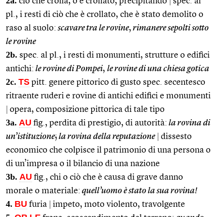
2a.
ciò che crolla, o è crollato, precipitando
|
spec. al
pl., i resti di ciò che è crollato, che è stato demolito o
raso al suolo:
scavare tra le rovine
,
rimanere sepolti sotto
le rovine
2b.
spec. al pl., i resti di monumenti, strutture o edifici
antichi:
le rovine di Pompei
,
le rovine di una chiesa gotica
2c.
TS
pitt. genere pittorico di gusto spec. secentesco
ritraente ruderi e rovine di antichi edifici e monumenti
|
opera, composizione pittorica di tale tipo
3a.
AU
fig., perdita di prestigio, di autorità:
la rovina di
un’istituzione
;
la rovina della reputazione
|
dissesto
economico che colpisce il patrimonio di una persona o
di un’impresa o il bilancio di una nazione
3b.
AU
fig., chi o ciò che è causa di grave danno
morale o materiale:
quell’uomo è stato la sua rovina!
4.
BU
furia
|
impeto, moto violento, travolgente