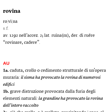
rovina
ro
|
vì
|
na
s.f.
av. 1292 nell'accez. 2; lat. ruīna(m), der. di ruĕre
“rovinare, cadere”.
AU
1a.
caduta, crollo o cedimento strutturale di un’opera
muraria:
il sisma ha provocato la rovina di numerosi
edifici
1b.
grave distruzione provocata dalla furia degli
elementi naturali:
la grandine ha provocato la rovina
dell’intero raccolto