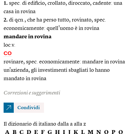
1.
spec. di edificio, crollato, diroccato, cadente: una
casa in rovina
2.
di qcn., che ha perso tutto, rovinato, spec.
economicamente: quell’uomo è in rovina
mandare in rovina
loc.v.
CO
rovinare, spec. economicamente: mandare in rovina
un’azienda, gli investimenti sbagliati lo hanno
mandato in rovina
Correzioni e suggerimenti
Condividi
Il dizionario di italiano dalla a alla z
A
B
C
D
E
F
G
H
I
J
K
L
M
N
O
P
Q