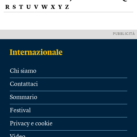
R
S
T
U
V
W
X
Y
Z
PUBBLICITÀ
Chi siamo
Contattaci
Sommario
Festival
Privacy e cookie