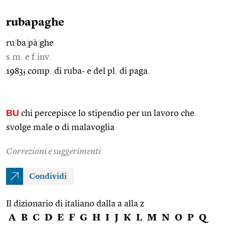
rubapaghe
ru
|
ba
|
pà
|
ghe
s.m. e f.inv.
1983; comp. di ruba- e del pl. di paga.
BU
chi percepisce lo stipendio per un lavoro che
svolge male o di malavoglia
Correzioni e suggerimenti
Condividi
Il dizionario di italiano dalla a alla z
A
B
C
D
E
F
G
H
I
J
K
L
M
N
O
P
Q