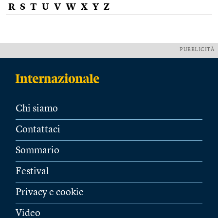
R
S
T
U
V
W
X
Y
Z
PUBBLICITÀ
Chi siamo
Contattaci
Sommario
Festival
Privacy e cookie
Video