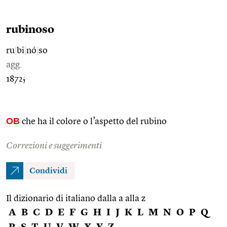
rubinoso
ru
|
bi
|
nó
|
so
agg.
1872;
OB
che ha il colore o l’aspetto del rubino
Correzioni e suggerimenti
Condividi
Il dizionario di italiano dalla a alla z
A
B
C
D
E
F
G
H
I
J
K
L
M
N
O
P
Q