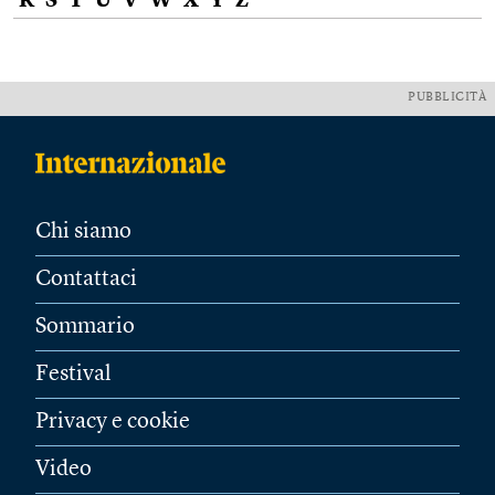
R
S
T
U
V
W
X
Y
Z
PUBBLICITÀ
Chi siamo
Contattaci
Sommario
Festival
Privacy e cookie
Video