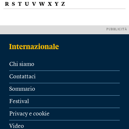
R
S
T
U
V
W
X
Y
Z
PUBBLICITÀ
Chi siamo
Contattaci
Sommario
Festival
Privacy e cookie
Video