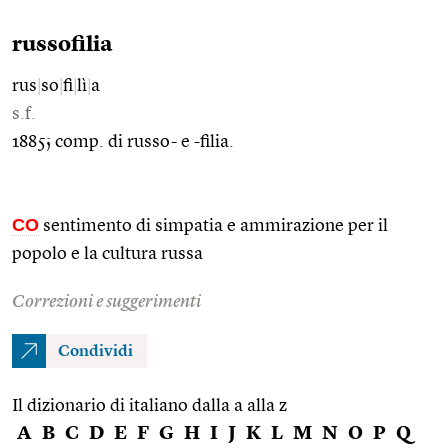
russofilia
rus
|
so
|
fi
|
lì
|
a
s.f.
1885; comp. di russo- e -filia.
CO
sentimento di simpatia e ammirazione per il
popolo e la cultura russa
Correzioni e suggerimenti
Condividi
Il dizionario di italiano dalla a alla z
A
B
C
D
E
F
G
H
I
J
K
L
M
N
O
P
Q