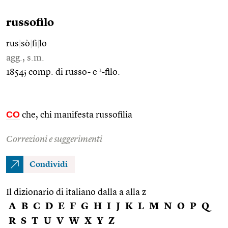
russofilo
rus
|
sò
|
fi
|
lo
agg., s.m.
1
1854; comp. di russo- e
-filo.
CO
che, chi manifesta russofilia
Correzioni e suggerimenti
Condividi
Il dizionario di italiano dalla a alla z
A
B
C
D
E
F
G
H
I
J
K
L
M
N
O
P
Q
R
S
T
U
V
W
X
Y
Z