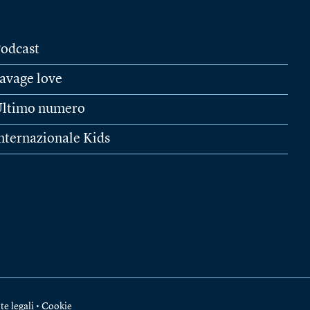
odcast
avage love
ltimo numero
nternazionale Kids
te legali
•
Cookie