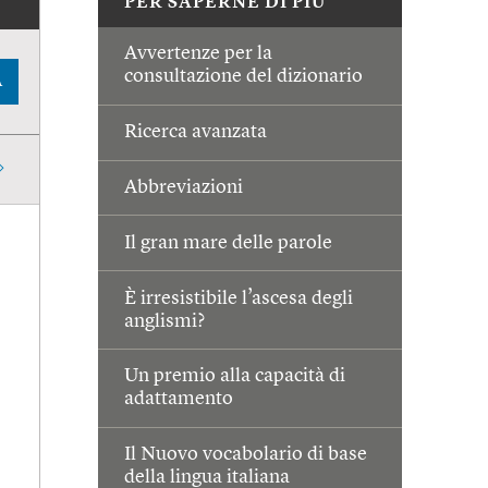
PER SAPERNE DI PIÙ
Avvertenze per la
consultazione del dizionario
A
Ricerca avanzata
Abbreviazioni
Il gran mare delle parole
È irresistibile l’ascesa degli
anglismi?
Un premio alla capacità di
adattamento
Il Nuovo vocabolario di base
della lingua italiana