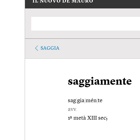
IL NUOVO DE MAURO
SAGGIA
saggiamente
sag
|
gia
|
mén
|
te
avv.
1ª metà XIII sec;