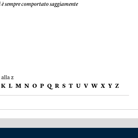
i è sempre comportato saggiamente
 alla z
K
L
M
N
O
P
Q
R
S
T
U
V
W
X
Y
Z