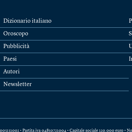
Dizionario italiano
P
Oroscopo
S
Pubblicità
U
Paesi
I
Autori
Newsletter
e 04003131002 • Partita iva 04850721004 • Capitale sociale 120.000 euro •
No