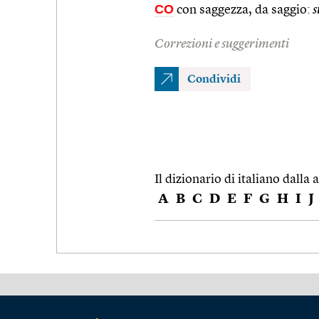
CO
con saggezza, da saggio:
s
Correzioni e suggerimenti
Condividi
Il dizionario di italiano dalla a
A
B
C
D
E
F
G
H
I
J