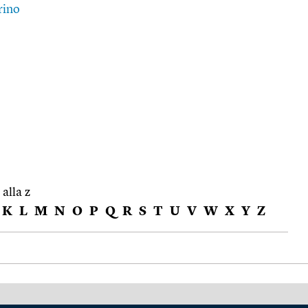
rino
 alla z
K
L
M
N
O
P
Q
R
S
T
U
V
W
X
Y
Z