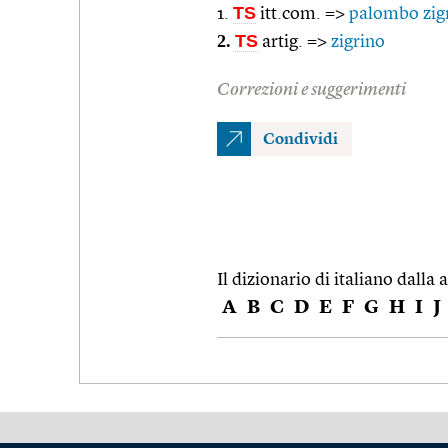
TS
1.
itt.com. =>
palombo zig
2.
TS
artig. =>
zigrino
Correzioni e suggerimenti
Condividi
Il dizionario di italiano dalla a
A
B
C
D
E
F
G
H
I
J