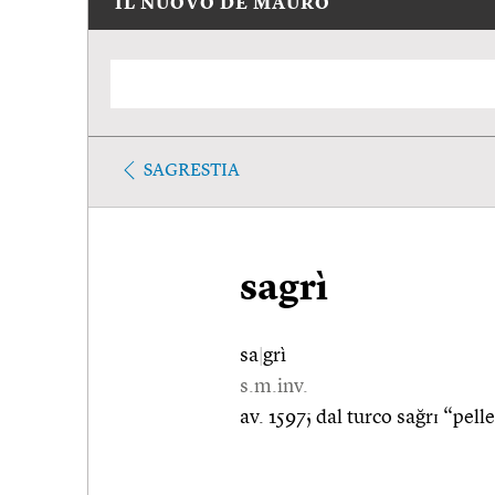
IL NUOVO DE MAURO
SAGRESTIA
sagrì
sa
|
grì
s.m.inv.
av. 1597; dal turco sağrɪ “pelle