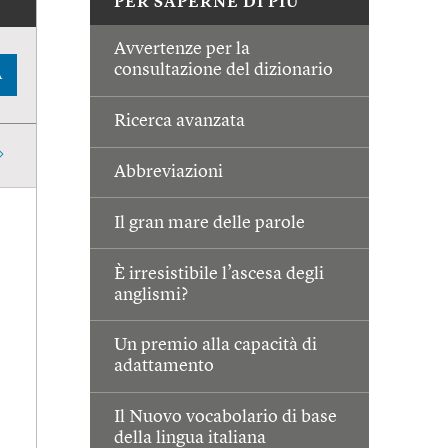
PER SAPERNE DI PIÙ
Avvertenze per la
consultazione del dizionario
A
Ricerca avanzata
Abbreviazioni
Il gran mare delle parole
È irresistibile l’ascesa degli
anglismi?
Un premio alla capacità di
adattamento
Il Nuovo vocabolario di base
della lingua italiana