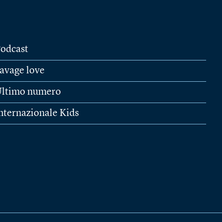
odcast
avage love
ltimo numero
nternazionale Kids