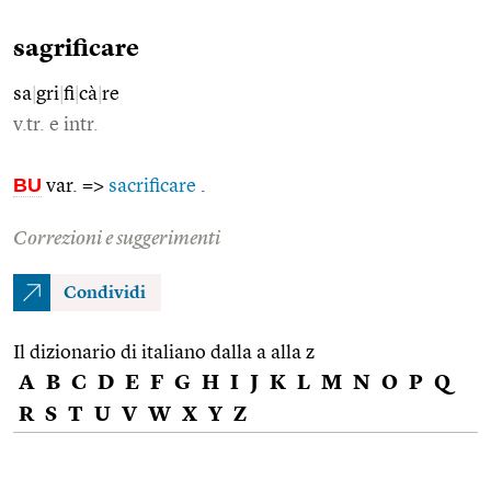
sagrificare
sa
|
gri
|
fi
|
cà
|
re
v.tr. e intr.
BU
var. =>
sacrificare
.
Correzioni e suggerimenti
Condividi
Il dizionario di italiano dalla a alla z
A
B
C
D
E
F
G
H
I
J
K
L
M
N
O
P
Q
R
S
T
U
V
W
X
Y
Z