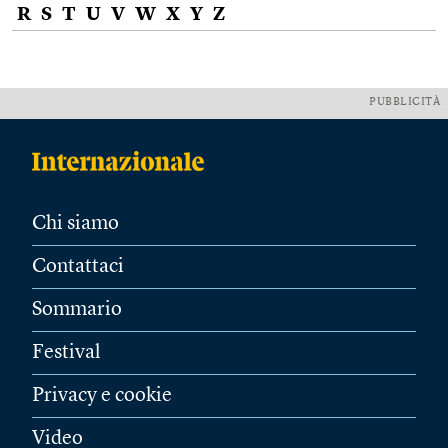
R
S
T
U
V
W
X
Y
Z
PUBBLICITÀ
Chi siamo
Contattaci
Sommario
Festival
Privacy e cookie
Video