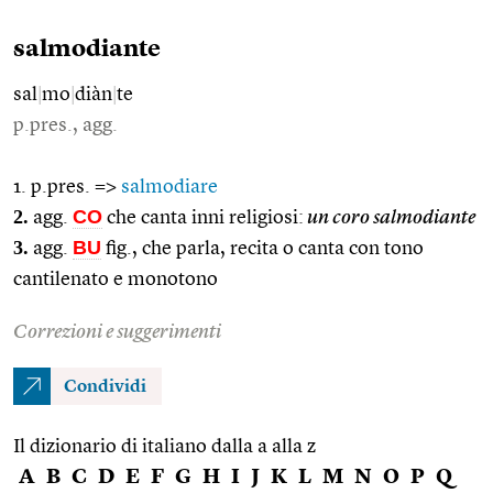
salmodiante
sal
|
mo
|
diàn
|
te
p.pres., agg.
1. p.pres. =>
salmodiare
2.
CO
agg.
che canta inni religiosi:
un coro salmodiante
3.
BU
agg.
fig., che parla, recita o canta con tono
cantilenato e monotono
Correzioni e suggerimenti
Condividi
Il dizionario di italiano dalla a alla z
A
B
C
D
E
F
G
H
I
J
K
L
M
N
O
P
Q