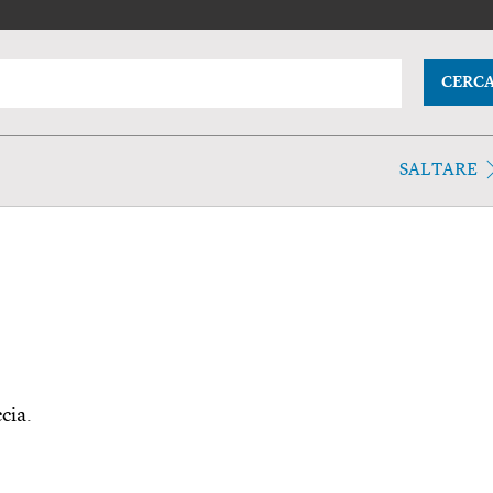
CERC
SALTARE
ccia.