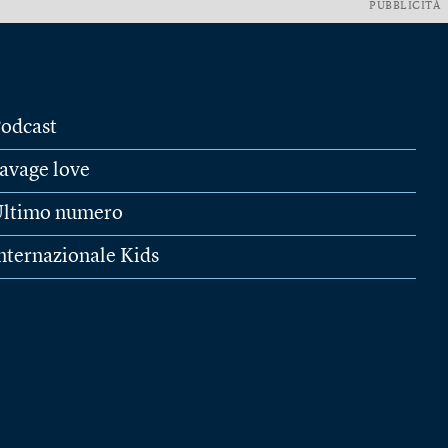
PUBBLICITÀ
odcast
avage love
ltimo numero
nternazionale Kids