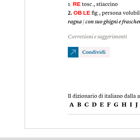
RE
1.
tosc., stiaccino
2.
OB
LE
fig., persona volubil
ragna
|
con suo ghigni e frasche
Correzioni e suggerimenti
Condividi
Il dizionario di italiano dalla a
A
B
C
D
E
F
G
H
I
J