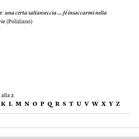
e:
una certa saltanseccia … fé insaccarmi nella
rie
(Poliziano)
 alla z
K
L
M
N
O
P
Q
R
S
T
U
V
W
X
Y
Z