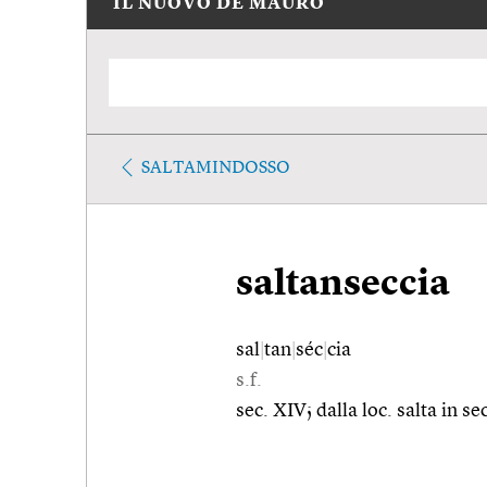
IL NUOVO DE MAURO
SALTAMINDOSSO
saltanseccia
sal
|
tan
|
séc
|
cia
s.f.
sec. XIV; dalla loc. salta in se