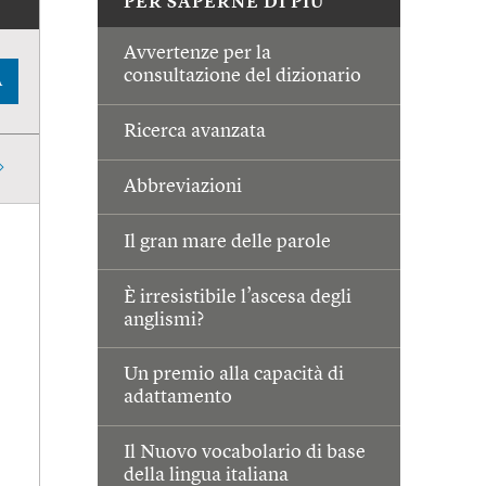
PER SAPERNE DI PIÙ
Avvertenze per la
consultazione del dizionario
A
Ricerca avanzata
Abbreviazioni
Il gran mare delle parole
È irresistibile l’ascesa degli
anglismi?
Un premio alla capacità di
adattamento
Il Nuovo vocabolario di base
della lingua italiana