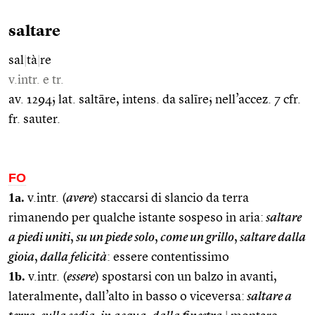
saltare
sal
|
tà
|
re
v.intr. e tr.
av. 1294; lat. saltāre, intens. da salīre; nell’accez. 7 cfr.
fr. sauter.
FO
1a.
v.intr. (
avere
) staccarsi di slancio da terra
rimanendo per qualche istante sospeso in aria:
saltare
a piedi uniti
,
su un piede solo
,
come un grillo
,
saltare dalla
gioia
,
dalla felicità
: essere contentissimo
1b.
v.intr. (
essere
) spostarsi con un balzo in avanti,
lateralmente, dall’alto in basso o viceversa:
saltare a