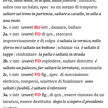
terra
,
sulla sedia
,
in acqua
,
dalla finestra
|
montare,
salire con un balzo, spec. su un mezzo di trasporto:
saltare sul treno in partenza
,
saltare a cavallo
,
in sella a
una moto
1c.
BU
v.intr. (
avere
)
lett., danzare, ballare
2a.
FO
v.intr. (
essere
)
di qcs., staccarsi
improvvisamente e di colpo:
è saltata la vernice
;
nello
sforzo mi è saltato un bottone
|
schizzar via:
è saltato il
tappo
|
rimbalzare:
la palla è saltata in strada
2b.
FO
v.intr. (
essere
)
esplodere, andare distrutto:
è
saltato un palazzo
;
far saltare la serratura
, scassinarla
2c.
FO
v.intr. (
essere
)
fig., spec. di meccanismo
elettrico, rompersi, smettere di funzionare:
sono
saltati i fusibili
,
è saltato il televisore
3a.
FO
v.intr. (
essere
)
fig., di qcn., essere rimosso da un
incarico, essere destituito:
dopo lo sciopero il presidente