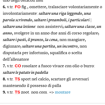
uno degli ostacoli fissi
6.
FO
v.tr.
fig., omettere, tralasciare volontariamente o
involontariamente:
saltare una riga leggendo
,
una
parola scrivendo
,
saltare i preamboli
,
i particolari
|
saltare una lezione
: non assistervi;
saltare una classe
,
un
anno
, svolgere in un anno due anni di corso regolare;
saltare i pasti
,
il pranzo
,
la cena
, non mangiare,
digiunare;
saltare una partita
,
un incontro
, non
disputarla per infortunio, squalifica o scelta
dell’allenatore
7.
CO
v.tr.
rosolare a fuoco vivace con olio o burro:
saltare le patate in padella
8.
TS
v.tr.
sport nel calcio, scartare gli avversari
mantenendo il possesso di palla
9.
TS
v.tr.
zoot. non com. =>
montare