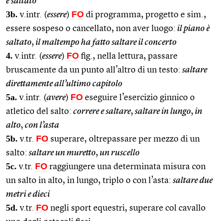
è saltato
3b.
FO
v.intr. (
essere
)
di programma, progetto e sim.,
essere sospeso o cancellato, non aver luogo:
il piano è
saltato
,
il maltempo ha fatto saltare il concerto
4.
FO
v.intr. (
essere
)
fig., nella lettura, passare
bruscamente da un punto all’altro di un testo:
saltare
direttamente all’ultimo capitolo
5a.
FO
v.intr. (
avere
)
eseguire l’esercizio ginnico o
atletico del salto:
correre e saltare
,
saltare in lungo
,
in
alto
,
con l’asta
5b.
FO
v.tr.
superare, oltrepassare per mezzo di un
salto:
saltare un muretto
,
un ruscello
5c.
FO
v.tr.
raggiungere una determinata misura con
un salto in alto, in lungo, triplo o con l’asta:
saltare due
metri e dieci
5d.
FO
v.tr.
negli sport equestri, superare col cavallo