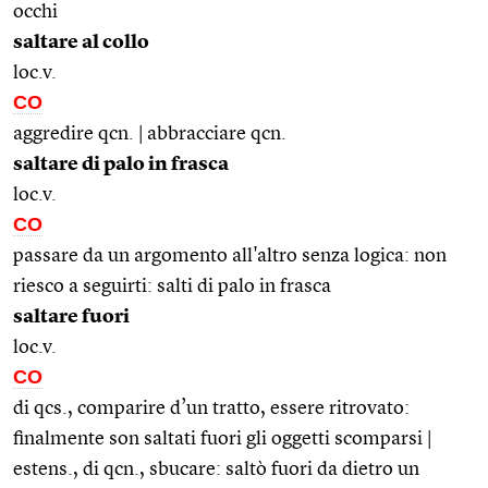
occhi
saltare al collo
loc.v.
CO
aggredire qcn. | abbracciare qcn.
saltare di palo in frasca
loc.v.
CO
passare da un argomento all'altro senza logica: non
riesco a seguirti: salti di palo in frasca
saltare fuori
loc.v.
CO
di qcs., comparire d’un tratto, essere ritrovato:
finalmente son saltati fuori gli oggetti scomparsi |
estens., di qcn., sbucare: saltò fuori da dietro un