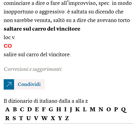
cominciare a dire o fare all’improvviso, spec. in modo
inopportuno o aggressivo: è saltata su dicendo che
non sarebbe venuta, saltò su a dire che avevano torto
saltare sul carro del vincitore
loc.v.
CO
salire sul carro del vincitore.
Correzioni e suggerimenti
Condividi
Il dizionario di italiano dalla a alla z
A
B
C
D
E
F
G
H
I
J
K
L
M
N
O
P
Q
R
S
T
U
V
W
X
Y
Z