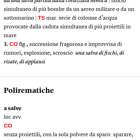
da una salva partita dalla corazzata nemica
|
lancio
simultaneo di più bombe da un aereo militare o da un
TS
sottomarino
|
mar. serie di colonne d’acqua
provocate dalla caduta simultanea di più proiettili in
mare
3.
CO
fig., successione fragorosa e improvvisa di
rumori, esplosione, scroscio:
una salva di fischi
,
di
risate
,
di applausi
Polirematiche
a salve
loc.avv.
CO
senza proiettili, con la sola polvere da sparo: sparare,