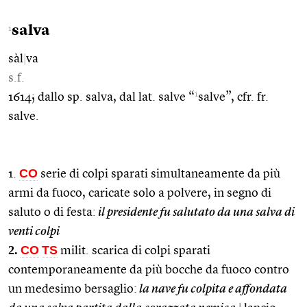
salva
1
sàl
|
va
s.f.
1
1614; dallo sp. salva, dal lat. salve “
salve”, cfr. fr.
salve.
CO
1.
serie di colpi sparati simultaneamente da più
armi da fuoco, caricate solo a polvere, in segno di
saluto o di festa:
il presidente fu salutato da una salva di
venti colpi
2.
CO
TS
milit. scarica di colpi sparati
contemporaneamente da più bocche da fuoco contro
un medesimo bersaglio:
la nave fu colpita e affondata